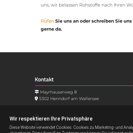
uns, wir belassen Rohstoffe nach Ihren W
Rufen
Sie uns an oder schreiben Sie uns
gerne da.
Kontakt
Mayrhauserweg 8

5302 Henndorf am Wallersee

+43 664 392 38 40

Wir respektieren Ihre Privatsphäre
office@febo.at

Diese Website verwendet Cookies. Cookies zu Marketing- und Anal