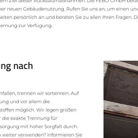
 dem Ziel dieser Rückbaumaßnahmen. Die FEBO GmbH berät
ner neuen Gebäudenutzung. Rufen Sie uns an, um einen unv
eiten persönlich an und beraten Sie zu allen Ihren Frage
tkernung zur Verfügung.
ung nach
nfallen, trennen wir sortenrein. Auf
gung und vor allem die
toffen möglich. Wir legen großen
 die exakte Trennung für
orgung mit hoher Sorgfalt durch.
n weiter verwenden? Informieren Sie