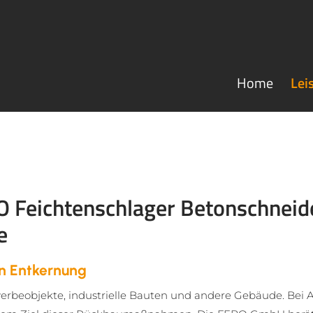
Home
Lei
 Feichtenschlager Betonschnei
e
en Entkernung
beobjekte, industrielle Bauten und andere Gebäude. Bei A