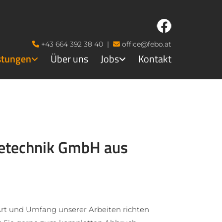
+43 664 392 38 40
|
office@febo.at


stungen
Über uns
Jobs
Kontakt
detechnik GmbH
aus
rt und Umfang unserer Arbeiten richten