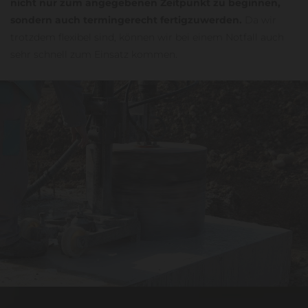
nicht nur zum angegebenen Zeitpunkt zu beginnen,
sondern auch termingerecht fertigzuwerden.
Da wir
trotzdem flexibel sind, können wir bei einem Notfall auch
sehr schnell zum Einsatz kommen.