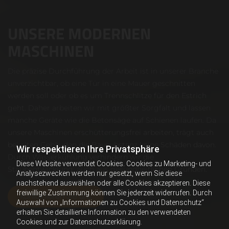
UNSERE MODERNEN
MASCHINEN
Die präzise Durchführung der Arbeit ist in unserer Branche
unverzichtbar, ob eine Tür in eine Mauer geschnitten
werden soll oder ob es um Trennschlitze für den Estrich
geht. Daher arbeiten wir mit größter Sorgfalt und lassen
manche Geräte wie die Betonsäge auf Schienen laufen. Da
unsere Maschinen erschütterungsfrei arbeiten, trägt auch
bei alten Gebäuden die Bausubstanz keine Schäden davon.
Wir respektieren Ihre Privatsphäre
Durch Wasserkühlung verhindern wir die
Diese Website verwendet Cookies. Cookies zu Marketing- und
Staubentwicklung, auch aus gesundheitlichen Gründen.
Analysezwecken werden nur gesetzt, wenn Sie diese
nachstehend auswählen oder alle Cookies akzeptieren. Diese
freiwillige Zustimmung können Sie jederzeit widerrufen. Durch
Kontaktieren Sie uns
Auswahl von „Informationen zu Cookies und Datenschutz“
erhalten Sie detaillierte Information zu den verwendeten
Cookies und zur Datenschutzerklärung.