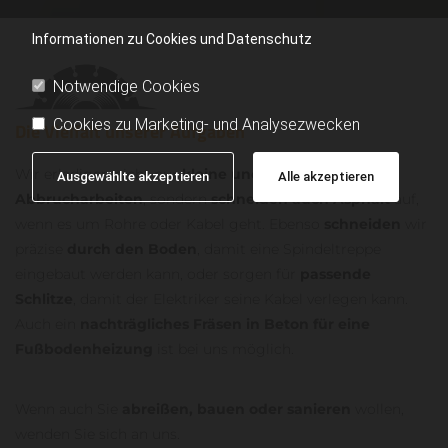
Informationen zu Cookies und Datenschutz
Notwendige Cookies
Cookies zu Marketing- und Analysezwecken
Die Vielfalt unserer Aufgaben
Wir erledigen nicht nur
kleine und große
Ausgewählte akzeptieren
Alle akzeptieren
Abbrucharbeiten
, sondern
schneiden auch Asphalt
auf,
wenn es um Rohre oder Kabel geht. Ebenso
schneiden
wir
präzise
durch den Boden
, damit eine Spindeltreppe
eingebaut werden kann, oder sorgen für
passende
Schlitze
, damit der Elektriker seine Kabel verlegen kann.
Auch ein
nachträgliches Fräsen in Beton für eine
Fußbodenheizung
ist bei uns möglich.
Wenn auch Sie
abreißen, bauen oder sanieren
wollen,
wenden Sie sich an uns.